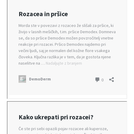
DemoDerm
Olajšanje s pomočjo manjšega števila sestavin
Nasveti za uporabo pri odraslih
Navodila za uporabo
Mnenja
A.Z., Kranj
Darja, Novo mesto
A. T.