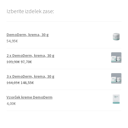
Izberite izdelek zase:
DemoDerm, krema, 30 g
54,95
€
2 x DemoDerm, krema, 30 g
109,90
€
97,70
€
3 x DemoDerm, krema, 30 g
164,85
€
146,55
€
Vzorček kreme DemoDerm
4,00
€