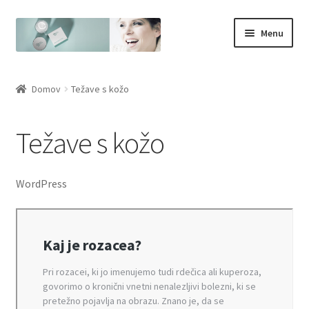
Skip
Skip
Menu
to
to
navigation
content
Domov
Domov
Težave s kožo
Akne
Težave s kožo
Center zasebnosti
Članki
WordPress
DPO Kontakt
Izbris podatkov
Komu je namenjena krema DemoDerm?