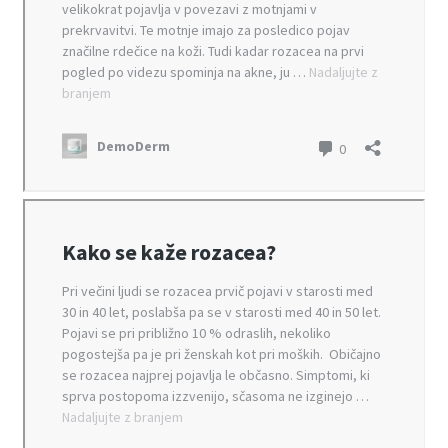
Košarica
Moj račun
Napake pri uporabi
Nastavitev politike zasebnosti
Nasveti za uporabo pri najstnikih
Nečista koža
Novosti v zvezi z izdelkom
Omejitev odgovornosti