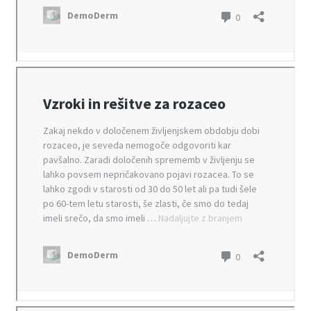
Pravilna uporaba kreme DemoDerm
Rozacea
Težave s kožo
Trgovina
Uporaba piškotkov
Vprašanja
Vprašanja o rozacei
Zahtevek za hrambo podatkov
Zaključek nakupa