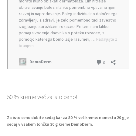
Helena C., Maribor
Vladka Kežman Strojin, Brežice
Darja iz Maribora
Peter O., Spodnja Kungota
B. D.
Darko V.
50 % kreme več za isto ceno!
Nakup/Test
Pogoji poslovanja
Za isto ceno dobite sedaj kar za 50 % več kreme: namesto 20 g je
sedaj v vsakem lončku 30 g kreme DemoDerm.
O nas